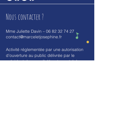
Nous contacter ?
Mme Juliette Davin – 06 82 32 74 27
contact@marceletjosephine.fr
Activité réglementée par une autorisation
d’ouverture au public délivrée par le
président du conseil départemental de
Loire-Atlantique le 3/09/2020.
SARL Marcel
et Joséphine – Immatriculation
842 376
048
R.C.S. Nantes – SIRET
842 376 048
00026
Nos adresses
Marcel et Joséphine
6 Bis rue du Marais, 44360 Saint-Étienne-